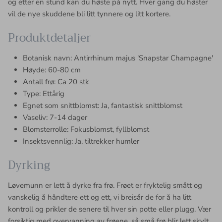
og etter en stund kan du høste på nytt. Hver gang du høster
vil de nye skuddene bli litt tynnere og litt kortere.
Produktdetaljer
Botanisk navn: Antirrhinum majus 'Snapstar Champagne'
Høyde: 60-80 cm
Antall frø: Ca 20 stk
Type: Ettårig
Egnet som snittblomst: Ja, fantastisk snittblomst
Vaseliv: 7-14 dager
Blomsterrolle: Fokusblomst, fyllblomst
Insektsvennlig: Ja, tiltrekker humler
Dyrking
Løvemunn er lett å dyrke fra frø.
Frøet er fryktelig smått og
vanskelig å håndtere ett og ett, vi breisår de for å ha litt
kontroll og prikler de senere til hver sin potte eller plugg. Vær
forsiktig med overvanning av frøene, så små frø blir lett skylt