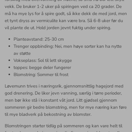
vekk. De bruker 1-2 uker på spiringen ved ca 20 grader. De
må ha mye lys for å spire godt, så ikke dekk de med jord, men
et tynt dryss av vermiculite kan være bra. Så 6-8 uker før du
vil plante de ut.
Hold jorden jevnt fuktig under spiring.
Planteavstand: 25-30 cm
Trenger oppbinding: Nei, men høye sorter kan ha nytte
av støtte
Vokseplass: Sol til lett skygge
toppes: begge deler fungerer
Blomstring: Sommer til frost
Løvemunn trives i næringsrik, gjennomsnittlig hagejord med
god drenering. De liker jevn vanning, særlig i tørre perioder,
men bør ikke stå i konstant våt jord. Litt gjødsel gjennom
sommeren gir bedre blomstring, men for mye næring kan føre
til mye bladverk på bekostning av blomster.
Blomstringen starter tidlig på sommeren og kan vare helt til