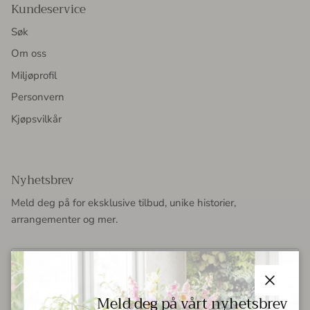
Kundeservice
Søk
Om oss
Miljøprofil
Personvern
Kjøpsvilkår
Nyhetsbrev
Meld deg på for eksklusive tilbud, unike historier,
arrangementer og mer.
Lukke
Meld deg på vårt nyhetsbrev
ABONNER